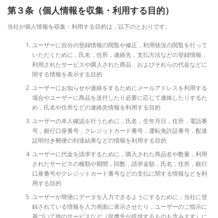
第３条（個人情報を収集・利用する目的）
当社が個人情報を収集・利用する目的は，以下のとおりです。
ユーザーに自分の登録情報の閲覧や修正，利用状況の閲覧を行って
いただくために，氏名，住所，連絡先，支払方法などの登録情報，
利用されたサービスや購入された商品，およびそれらの代金などに
関する情報を表示する目的
ユーザーにお知らせや連絡をするためにメールアドレスを利用する
場合やユーザーに商品を送付したり必要に応じて連絡したりするた
め，氏名や住所などの連絡先情報を利用する目的
ユーザーの本人確認を行うために，氏名，生年月日，住所，電話番
号，銀行口座番号，クレジットカード番号，運転免許証番号，配達
証明付き郵便の到達結果などの情報を利用する目的
ユーザーに代金を請求するために，購入された商品名や数量，利用
されたサービスの種類や期間，回数，請求金額，氏名，住所，銀行
口座番号やクレジットカード番号などの支払に関する情報などを利
用する目的
ユーザーが簡便にデータを入力できるようにするために，当社に登
録されている情報を入力画面に表示させたり，ユーザーのご指示に
基づいて他のサービスなど（提携先が提供するものも含みます）に