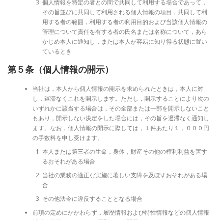
個人情報を特定の者との間で共同して利用する場合であって，
その旨並びに共同して利用される個人情報の項目，共同して利
用する者の範囲，利用する者の利用目的および当該個人情報の
管理について責任を有する者の氏名または名称について，あら
かじめ本人に通知し，または本人が容易に知り得る状態に置い
ているとき
第５条（個人情報の開示）
当社は，本人から個人情報の開示を求められたときは，本人に対
し，遅滞なくこれを開示します。ただし，開示することにより次の
いずれかに該当する場合は，その全部または一部を開示しないこと
もあり，開示しない決定をした場合には，その旨を遅滞なく通知し
ます。なお，個人情報の開示に際しては，１件あたり１，０００円
の手数料を申し受けます。
本人または第三者の生命，身体，財産その他の権利利益を害す
るおそれがある場合
当社の業務の適正な実施に著しい支障を及ぼすおそれがある場
合
その他法令に違反することとなる場合
前項の定めにかかわらず，履歴情報および特性情報などの個人情報