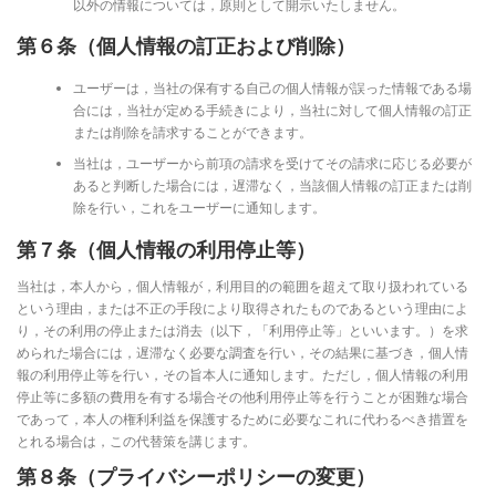
以外の情報については，原則として開示いたしません。
第６条（個人情報の訂正および削除）
ユーザーは，当社の保有する自己の個人情報が誤った情報である場
合には，当社が定める手続きにより，当社に対して個人情報の訂正
または削除を請求することができます。
当社は，ユーザーから前項の請求を受けてその請求に応じる必要が
あると判断した場合には，遅滞なく，当該個人情報の訂正または削
除を行い，これをユーザーに通知します。
第７条（個人情報の利用停止等）
当社は，本人から，個人情報が，利用目的の範囲を超えて取り扱われている
という理由，または不正の手段により取得されたものであるという理由によ
り，その利用の停止または消去（以下，「利用停止等」といいます。）を求
められた場合には，遅滞なく必要な調査を行い，その結果に基づき，個人情
報の利用停止等を行い，その旨本人に通知します。ただし，個人情報の利用
停止等に多額の費用を有する場合その他利用停止等を行うことが困難な場合
であって，本人の権利利益を保護するために必要なこれに代わるべき措置を
とれる場合は，この代替策を講じます。
第８条（プライバシーポリシーの変更）