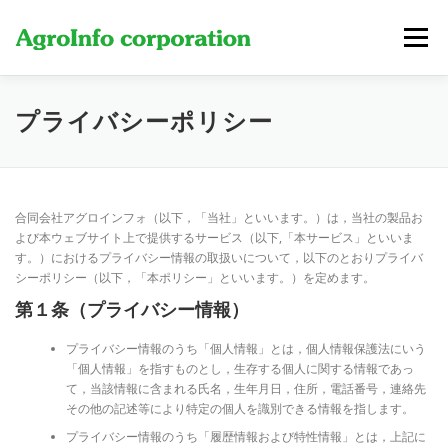
コ
ン
メニュー
テ
ン
ツ
へ
製品・サービス
費用
新着情報
当社について
プライバシーポリシー
ス
キ
ッ
プ
お問い合わせ
合同会社アグロインフォ（以下，「当社」といいます。）は，当社の製品お
よび本ウェブサイト上で提供するサービス（以下,「本サービス」といいま
す。）におけるプライバシー情報の取扱いについて，以下のとおりプライバ
シーポリシー（以下，「本ポリシー」といいます。）を定めます。
第１条（プライバシー情報）
プライバシー情報のうち「個人情報」とは，個人情報保護法にいう
「個人情報」を指すものとし，生存する個人に関する情報であっ
て，当該情報に含まれる氏名，生年月日，住所，電話番号，連絡先
その他の記述等により特定の個人を識別できる情報を指します。
プライバシー情報のうち「履歴情報および特性情報」とは，上記に