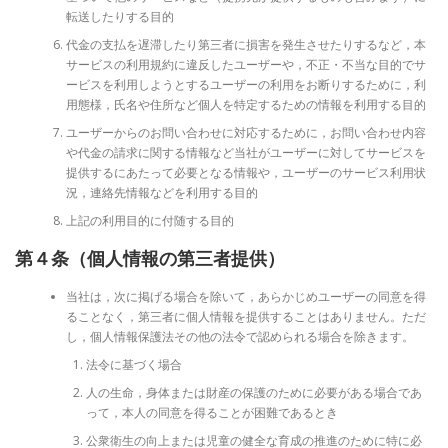
転送したりする目的
代金の支払を遅滞したり第三者に損害を発生させたりするなど，本
サービスの利用規約に違反したユーザーや，不正・不当な目的でサ
ービスを利用しようとするユーザーの利用をお断りするために，利
用態様，氏名や住所など個人を特定するための情報を利用する目的
ユーザーからのお問い合わせに対応するために，お問い合わせ内容
や代金の請求に関する情報など当社がユーザーに対してサービスを
提供するにあたって必要となる情報や，ユーザーのサービス利用状
況，連絡先情報などを利用する目的
上記の利用目的に付随する目的
第４条（個人情報の第三者提供）
当社は，次に掲げる場合を除いて，あらかじめユーザーの同意を得
ることなく，第三者に個人情報を提供することはありません。ただ
し，個人情報保護法その他の法令で認められる場合を除きます。
法令に基づく場合
人の生命，身体または財産の保護のために必要がある場合であ
って，本人の同意を得ることが困難であるとき
公衆衛生の向上または児童の健全な育成の推進のために特に必