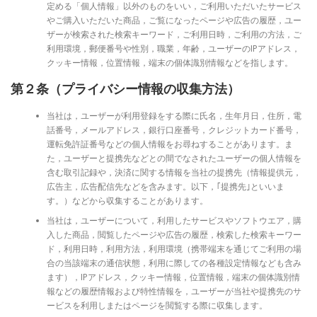
定める「個人情報」以外のものをいい，ご利用いただいたサービス
やご購入いただいた商品，ご覧になったページや広告の履歴，ユー
ザーが検索された検索キーワード，ご利用日時，ご利用の方法，ご
利用環境，郵便番号や性別，職業，年齢，ユーザーのIPアドレス，
クッキー情報，位置情報，端末の個体識別情報などを指します。
第２条（プライバシー情報の収集方法）
当社は，ユーザーが利用登録をする際に氏名，生年月日，住所，電
話番号，メールアドレス，銀行口座番号，クレジットカード番号，
運転免許証番号などの個人情報をお尋ねすることがあります。ま
た，ユーザーと提携先などとの間でなされたユーザーの個人情報を
含む取引記録や，決済に関する情報を当社の提携先（情報提供元，
広告主，広告配信先などを含みます。以下，｢提携先｣といいま
す。）などから収集することがあります。
当社は，ユーザーについて，利用したサービスやソフトウエア，購
入した商品，閲覧したページや広告の履歴，検索した検索キーワー
ド，利用日時，利用方法，利用環境（携帯端末を通じてご利用の場
合の当該端末の通信状態，利用に際しての各種設定情報なども含み
ます），IPアドレス，クッキー情報，位置情報，端末の個体識別情
報などの履歴情報および特性情報を，ユーザーが当社や提携先のサ
ービスを利用しまたはページを閲覧する際に収集します。