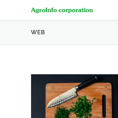
コ
ン
テ
ン
ツ
WEB
へ
ス
キ
ッ
プ