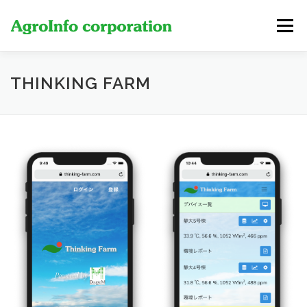
コ
ン
メニュー
テ
ン
ツ
へ
製品・サービス
費用
新着情報
当社について
THINKING FARM
ス
キ
ッ
プ
お問い合わせ