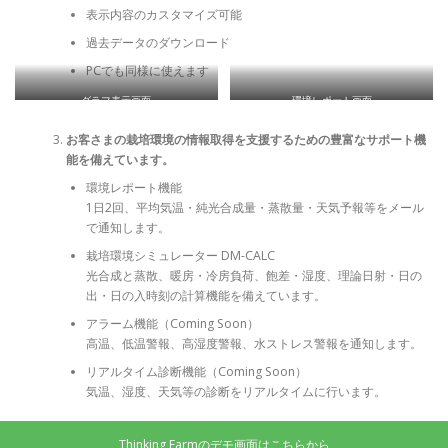
表示内容のカスタマイズ可能
過去データのダウンロード
PCでも同様に使えます
グラフ表示画面
環境レポート画面
お客さまの栽培環境の情報取得を支援するための豊富なサポート機
能を備えています。
環境レポート機能
1日2回、平均気温・純光合成量・蒸散量・天気予報等をメール
で通知します。
栽培環境シミュレーター DM-CALC
光合成と蒸散、暖房・冷房負荷、飽差・湿度、理論日射・日の
出・日の入時刻の計算機能を備えています。
アラーム機能（Coming Soon）
高温、低温警報、高湿度警報、水ストレス警報を通知します。
リアルタイム診断機能（Coming Soon）
気温、湿度、天気等の診断をリアルタイムに行います。
Thinking Farmのデモ画面はこちらから