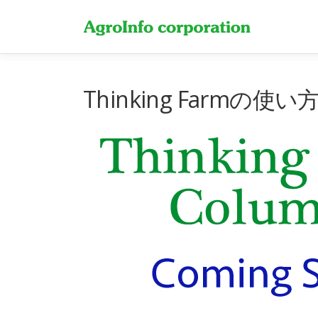
コ
ン
テ
ン
ツ
へ
Thinking Farm
ス
キ
ッ
プ