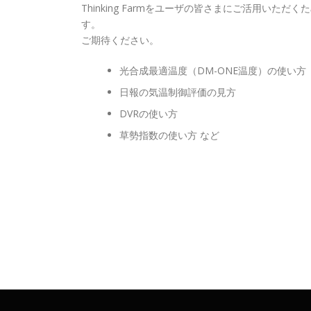
Thinking Farmをユーザの皆さまにご活用い
す。
ご期待ください。
光合成最適温度（DM-ONE温度）の使い方
日報の気温制御評価の見方
DVRの使い方
草勢指数の使い方 など