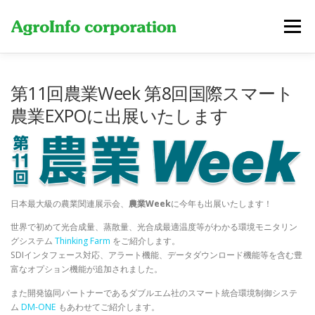
コ
ン
メニュー
テ
ン
ツ
へ
製品・サービス
費用
新着情報
当社について
第11回農業Week 第8回国際スマート
ス
キ
農業EXPOに出展いたします
ッ
プ
お問い合わせ
日本最大級の農業関連展示会、
農業Week
に今年も出展いたします！
世界で初めて光合成量、蒸散量、光合成最適温度等がわかる環境モニタリン
グシステム
Thinking Farm
をご紹介します。
SDIインタフェース対応、アラート機能、データダウンロード機能等を含む豊
富なオプション機能が追加されました。
また開発協同パートナーであるダブルエム社のスマート統合環境制御システ
ム
DM-ONE
もあわせてご紹介します。