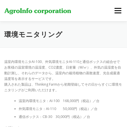
コ
ン
メニュー
テ
ン
ツ
へ
製品・サービス
費用
新着情報
当社について
環境モニタリング
ス
キ
ッ
プ
お問い合わせ
温室内環境モニタAI-100、外気環境モニタAI-110と通信ボックスの組合せで
お客様の温室環境の温湿度、CO2濃度、日射量（W/㎡）、外気の温湿度を自
動計測し、それらのデータから、温室内の栽培植物の蒸散速度、光合成最適
温度等を表示するサービスです。
購入された製品は、Thinking Farmから初期登録してその日からすぐに環境モ
ニタリングがご利用いただけます。
温室内環境モニタ：AI-100 168,000円（税込）／台
外気環境モニタ：AI-110 50,000円（税込）／台
通信ボックス：CB-30 30,000円（税込）／台