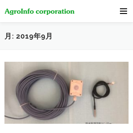
コ
ン
メニュー
テ
ン
ツ
へ
製品・サービス
費用
新着情報
当社について
月:
2019年9月
ス
キ
ッ
プ
お問い合わせ